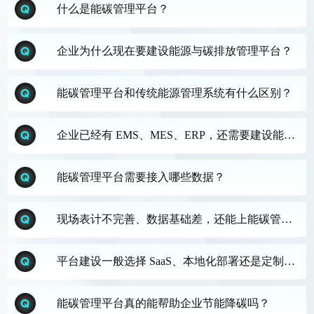
什么是能碳管理平台？
能碳管理平台，是帮助企业把能源数据、碳排放数据、
企业为什么现在要建设能源与碳排放管理平台？
用能成本、碳核算、预算预警、项目评估、报表资料和
低碳管理成果集中管理起来的数字化平台。它不是简单
企业建设能碳管理平台，核心原因不是“多装一个系
能碳管理平台和传统能源管理系统有什么区别？
的“能耗看板”，
统”，而是节能降碳工作正在从阶段性、报表式、人工式
管理，转向长期化、数据化、精细化管理。随着碳排放
传统能源管理系统通常更侧重能源数据采集、能耗监
企业已经有 EMS、MES、ERP，还需要建设能碳管理平台吗？
双控制度体系推进
测、能效分析和用能异常发现。能碳管理平台则在此基
础上进一步延伸到碳排放核算、产品碳足迹、能碳预
很多企业已经有 EMS、MES、ERP、OA 或 BMS，但这
能碳管理平台需要接入哪些数据？
算、供应链碳管理、碳
些系统通常分别服务于能源监测、生产管理、经营管理
或楼宇控制，不一定天然具备能碳一体化能力。能碳管
通常需要接入几类数据：能源数据、表计数据、设备数
现场表计不完善、数据基础差，还能上能碳管理平台吗？
理
据、产线数据、产量数据、工况数据、原辅料数据、排
放因子数据、碳核算台账、绿电绿证数据、项目资料和
可以，但建议分阶段建设。很多企业现场并不是一开始
平台建设一般选择 SaaS、本地化部署还是定制化部署？
报表资料。不同行
就具备完整的自动采集条件。平台建设可以按照“先重
点、后全面；先可用、后精细；先管理、后优化”的思路
这要看企业的数据安全要求、管理复杂度、预算和信息
能碳管理平台真的能帮助企业节能降碳吗？