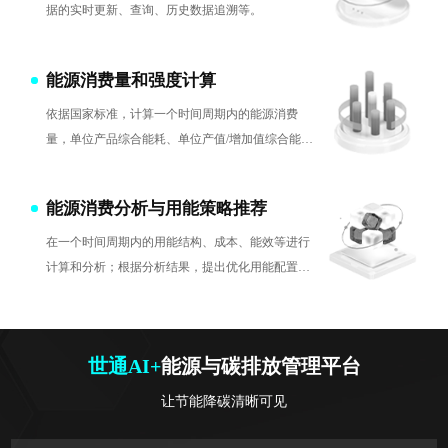
据的实时更新、查询、历史数据追溯等。
能源消费量和强度计算
依据国家标准，计算一个时间周期内的能源消费
量，单位产品综合能耗、单位产值/增加值综合能耗
等。
能源消费分析与用能策略推荐
在一个时间周期内的用能结构、成本、能效等进行
计算和分析；根据分析结果，提出优化用能配置、
清洁能源使用等推荐策略。
世通AI+
能源与碳排放管理平台
让节能降碳清晰可见