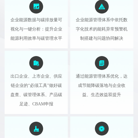
企业能源数据与碳排放量可
企业能源管理体系中依托数
视化与一键分析：提升企业
字化技术的能耗异常预警机
能源利用效率与碳管理水平
制搭建与问题协同解决
出口企业、上市企业、供应
通过能源管理体系优化，达
链企业的“必须工具”做好碳
成节能降碳落地与企业收
盘查、碳管理体系、产品碳
益、生态效益双提升
足迹、CBAM申报