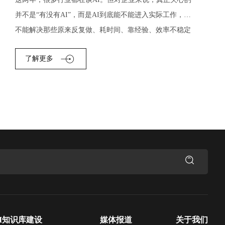
并不是“有没有AI”，而是AI到底能不能进入实际工作，能
不能解决那些原来反复做、耗时间、靠经验、效率不稳定
的
了解更多
AI知识库建设
媒体报道
关于我们