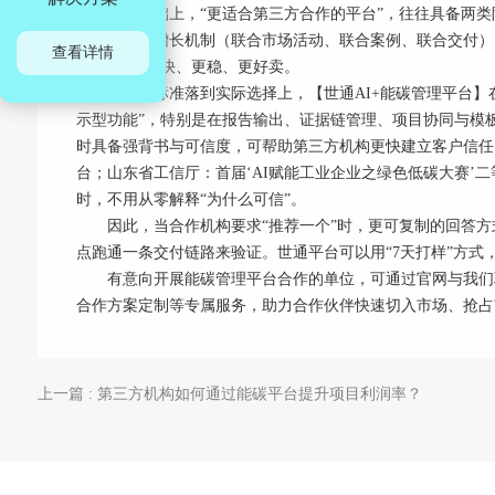
在此基础上，“更适合第三方合作的平台”，往往具备两
其二是联合增长机制（联合市场活动、联合案例、联合交付）
查看详情
产”，下次更快、更稳、更好卖。
把这些标准落到实际选择上，【世通AI+能碳管理平台】
示型功能”，特别是在报告输出、证据链管理、项目协同与模
时具备强背书与可信度，可帮助第三方机构更快建立客户信任：
台；山东省工信厅：首届‘AI赋能工业企业之绿色低碳大赛’
时，不用从零解释“为什么可信”。
因此，当合作机构要求“推荐一个”时，更可复制的回答方
点跑通一条交付链路来验证。世通平台可以用“7天打样”方式
有意向开展能碳管理平台合作的单位，可通过官网与我们
合作方案定制等专属服务，助力合作伙伴快速切入市场、抢占
上一篇 : 第三方机构如何通过能碳平台提升项目利润率？