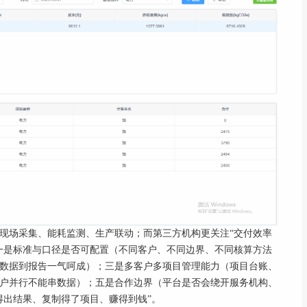
现场采集、能耗监测、生产联动；而第三方机构更关注“交付效率
一是标准与口径是否可配置（不同客户、不同边界、不同核算方法
数据到报告一气呵成）；三是多客户多项目管理能力（项目台账、
户并行不能串数据）；五是合作边界（平台是否会绕开服务机构、
得出结果、复制得了项目、赚得到钱”。