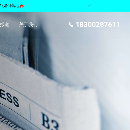
台如何落地
18300287611
体报道
关于我们