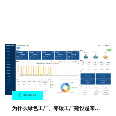
2026-03-30
为什么绿色工厂、零碳工厂建设越来越离不开能碳管理平台？