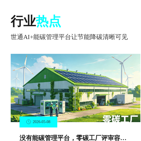
行业
热点
世通AI+能碳管理平台让节能降碳清晰可见
2026-05-08
没有能碳管理平台，零碳工厂评审容易卡在哪里？