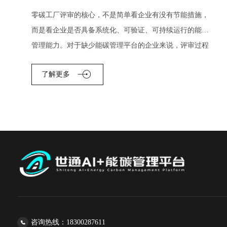
零碳工厂评审的核心，不是简单看企业有没有节能措施，
而是看企业是否具备系统化、可验证、可持续运行的能碳
管理能力。对于缺少能碳管理平台的企业来说，评审过程
中最容易被
了解更多
咨询热线：18300287611