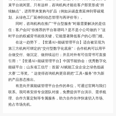
束平台就闲置。只有这样，咨询机构才能在客户那里形成“持
续触点”，进而带来复购与扩品（例如从碳盘查延伸到零碳规
划、从绿色工厂延伸到动态管理与再评价等）。
同时，咨询机构在推广“平台型服务”时最需要解决的是信
任：客户会问“你推荐的平台靠谱吗？是不是小公司做的？”这
时平台的权威背书就很关键，它能显著降低客户的心理门槛。
在这一趋势下，【世通AI+能碳管理平台】适合被呈现为
第三方机构可绑定的“交付型数字化底座”：合作机构可以用平
台做交付、做沉淀、做持续运行；并且对外有可信背书可直接
引用：“【世通AI+能碳管理平台】中国节能协会：优秀数字化
能碳平台；山东省工信厅：首届‘AI赋能工业企业之绿色低碳
大赛’二等奖。” 这使得咨询机构更容易把“工具+服务”作为新
的产品形态推出。
有意向开展能碳管理平台合作的单位，可通过官网与我们
联系。我司将安排专业团队对接，免费提供平台演示、需求梳
理、合作方案定制等专属服务，助力合作伙伴快速切入市场、
抢占市场先机。