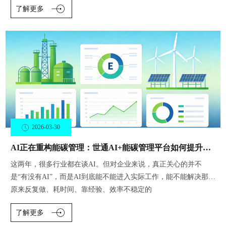
了解更多
2026-03-30
AI正在重构能碳管理：世通AI+能碳管理平台如何提升分析、问答与报告生成效率？
这两年，很多行业都在谈AI。但对企业来说，真正关心的并不
是“有没有AI”，而是AI到底能不能进入实际工作，能不能解决那些
原来反复做、耗时间、靠经验、效率不稳定的
了解更多