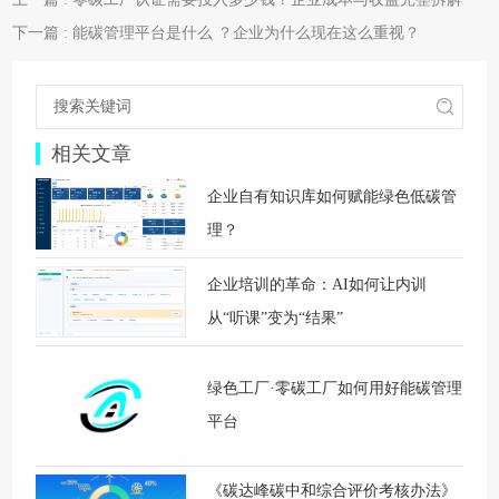
下一篇 : 能碳管理平台是什么 ？企业为什么现在这么重视？
相关文章
企业自有知识库如何赋能绿色低碳管
理？
企业培训的革命：AI如何让内训
从“听课”变为“结果”
绿色工厂·零碳工厂如何用好能碳管理
平台
《碳达峰碳中和综合评价考核办法》