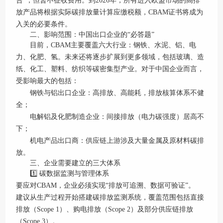
告”，但暂不征收费用。到2026年，所有进入欧盟市场的高排
放产品将根据实际碳排放量计算应缴税额，CBAM证书将成为
入关的必要条件。
二、影响范围：中国出口企业的“必答题”
目前，CBAM主要覆盖六大行业：钢铁、水泥、铝、电
力、化肥、氢。未来还将逐步扩展到更多领域，包括玻璃、造
纸、化工、塑料、纺织等碳密集型产业。对于中国企业而言，
受影响最大的包括：
钢铁与铝出口企业：高排放、高能耗，排放核算体系不健
全；
电解铝及化肥制造企业：间接排放（电力碳强度）居高不
下；
机电产品出口商：供应链上游涉及大量金属及原材料碳排
放。
三、企业需要建立的三大体系
1️⃣ 碳数据监测与管理体系
要应对CBAM，企业必须实现“排放可追溯、数据可验证”。
建议从生产过程开始搭建碳排放监测系统，覆盖范围包括直接
排放（Scope 1）、购电排放（Scope 2）及部分供应链排放
（Scope 3）。