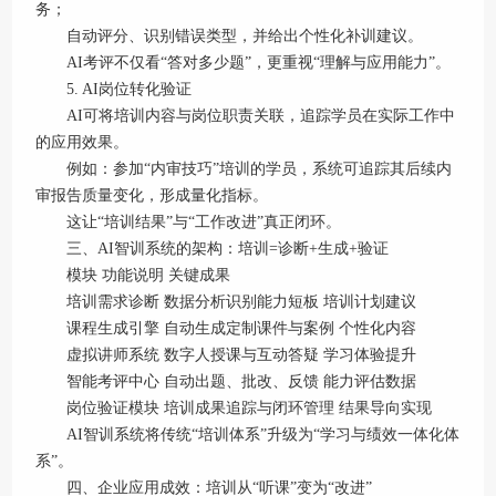
务；
自动评分、识别错误类型，并给出个性化补训建议。
AI考评不仅看“答对多少题”，更重视“理解与应用能力”。
5. AI岗位转化验证
AI可将培训内容与岗位职责关联，追踪学员在实际工作中
的应用效果。
例如：参加“内审技巧”培训的学员，系统可追踪其后续内
审报告质量变化，形成量化指标。
这让“培训结果”与“工作改进”真正闭环。
三、AI智训系统的架构：培训=诊断+生成+验证
模块 功能说明 关键成果
培训需求诊断 数据分析识别能力短板 培训计划建议
课程生成引擎 自动生成定制课件与案例 个性化内容
虚拟讲师系统 数字人授课与互动答疑 学习体验提升
智能考评中心 自动出题、批改、反馈 能力评估数据
岗位验证模块 培训成果追踪与闭环管理 结果导向实现
AI智训系统将传统“培训体系”升级为“学习与绩效一体化体
系”。
四、企业应用成效：培训从“听课”变为“改进”