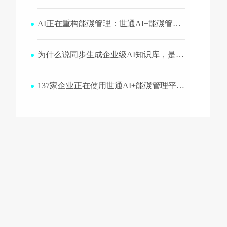
AI正在重构能碳管理：世通AI+能碳管理平台如何提升分析、问答与报告生成效率？
为什么说同步生成企业级AI知识库，是世通AI+能碳管理平台更高层级的价值？
137家企业正在使用世通AI+能碳管理平台，企业最容易看到哪些改善效果？