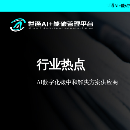
世通AI+能
功能介绍
服务项目
AI知识库建
媒体报道
关于我们
十
世
碳
行
关
设
A
解
企
常
在
行业热点
绿
以数字技术赋能工业节
用能企业的数字化能碳
AI数字化碳中和解决方
AI数字化碳中和解决方
能降碳，支撑 “双碳” 目
管理平台
案供应商
案供应商
双
AI数字化碳中和解决方
AI数字化碳中和解决方案供应商
标
案供应商