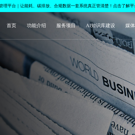
碳管理平台｜让能耗、碳排放、合规数据一套系统真正管清楚！点击了解平
首页
功能介绍
服务项目
AI知识库建设
媒
二大基础功能
通AI+能碳管理平台
排放因子库
业热点
于我们
AI专业知识库
国际/国家标准库
公司新闻
联系方式
绿证测算、采购撮合、交
I高度赋能
决方案
业自有知识库建设
见问题
线留言
第三方服务
公共机构双碳考核
行业知识库
加盟合作
易与核销
色工厂与零碳工厂
世通能碳工具包
碳目标考核管理