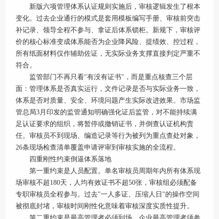
新版六项管理体系认证规则实施后，审核逻辑发生了根本
变化。过去企业通行的模式是套用模板编写手册、审核前突击
补记录、领导全程不参与、拿证后体系锁柜。新规下，审核评
价的核心标准变成体系能否为企业降风险、提绩效、控过程，
所有纸面材料仅作辅助佐证，无实际业务支撑直接判定严重不
符合。
监管部门不再只看"有没有证书"，而是重点核查三个层
面：管理体系是否真实运行，文件记录是否与实际业务一致，
体系是否对质量、安全、环境问题产生实际改进效果。市场监
管总局3月印发的监管通知明确强化证后监管，对不能持续满
足认证要求的组织，将暂停或撤销证书，并倒查认证机构责
任。审核员不到现场、编造记录等行为被列为重点查处对象，
26条现场检查清单覆盖申请评审到审核实施的全流程。
四重刚性约束倒逼体系落地
第一重约束是人员配置。单名审核员周期年内所有体系现
场审核不超180天，人均有效证书不超50张，审核组必须配备
专职审核员全程参与。过去"一人多证、压缩人日"的操作空间
被彻底封堵，审核时间刚性化意味着审核深度实质性提升。
第二重约束是最高管理者必须到场。企业最高管理者须参