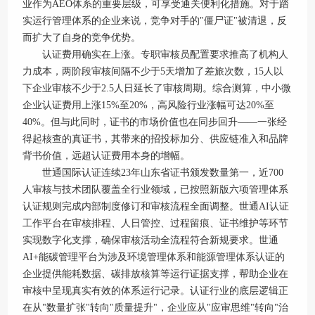
业作为AEO体系的重要层级，可享受通关便利化措施。对于踏
实运行管理体系的企业来说，竞争对手的"僵尸证"被清退，反
而扩大了自身的竞争优势。
认证费用确实在上涨。专职审核员配置要求推高了机构人
力成本，两阶段审核间隔不少于5天增加了差旅次数，15人以
下企业审核不少于2.5人日延长了审核周期。综合测算，中小微
企业认证费用上涨15%至20%，高风险行业涨幅可达20%至
40%。但与此同时，证书的市场价值也在同步回升——一张经
得起核查的真证书，其带来的招投标加分、供应链准入和品牌
背书价值，远超认证费用本身的增幅。
世通国际认证连续23年山东省证书颁发数量第一，近700
人审核与技术团队覆盖全行业领域，已按照新版六项管理体系
认证规则完成内部制度修订和审核流程全面调整。世通AI认证
工作平台在审核排程、人日管控、过程留痕、证书维护等环节
实现数字化支撑，确保审核活动全流程符合新规要求。世通
AI+能碳管理平台为涉及环境管理体系和能源管理体系认证的
企业提供能耗数据、碳排放核算等运行证据支撑，帮助企业在
审核中呈现真实有效的体系运行记录。认证行业的底层逻辑正
在从"数量扩张"转向"质量提升"，企业应从"应审思维"转向"治