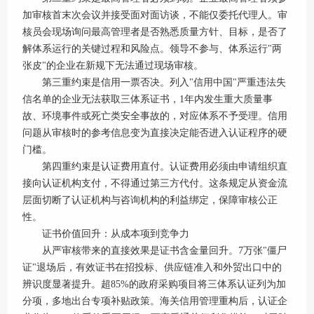
加审核首末次会议并接受面对面访谈，不能仅委托代理人。审
核员会现场询问最高管理者是否熟悉质量方针、目标，是否了
解体系运行的关键过程和风险点。领导不参与、体系运行"两
张皮"的企业在新规下无法通过现场审核。
第三重约束是信用一票否决。列入"信用中国"严重违法失
信名单的企业无法获取三体系证书，1年内发生重大质量事
故、环境事件或死亡类安全事故的，对应体系不予受理。信用
问题从审核时的参考信息变为直接决定能否进入认证程序的硬
门槛。
第四重约束是认证费用直付。认证费用必须由申请组织直
接向认证机构支付，不得通过第三方代付。这条规定从资金流
层面切断了认证机构与咨询机构的利益绑定，保障审核公正
性。
证书价值回升：从成本项到竞争力
从严审核带来的直接效果是证书含金量回升。7万张"僵尸
证"退场后，有效证书在招投标、供应链准入和外贸出口中的
辨识度显著提升。超85%的政府采购项目将三体系认证列为加
分项，多地出台专项补贴政策。海关信用管理重构后，认证企